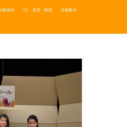
M楽器他
CD・楽譜・雑貨
店舗案内