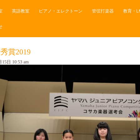
室
英語教室
ピアノ・エレクトーン
管弦打楽器
教育・L
せ
秀賞2019
15日 10:53 am