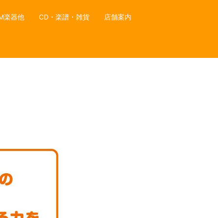
M楽器他
CD・楽譜・雑貨
店舗案内