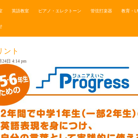
室
英語教室
ピアノ・エレクトーン
管弦打楽器
教育・L
せ
リント
24日 4:14 pm