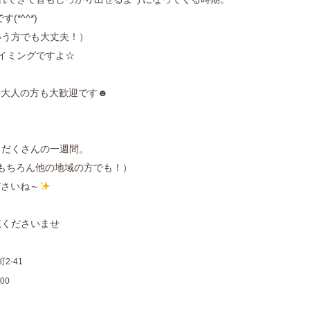
*^^*)
いう方でも大丈夫！）
イミングですよ☆
や大人の方も大歓迎です☻
りだくさんの一週間。
もちろん他の地域の方でも！）
ださいね～
覧くださいませ
2-41
00