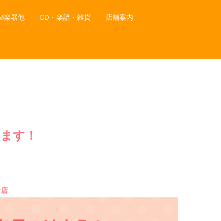
M楽器他
CD・楽譜・雑貨
店舗案内
します！
オ店