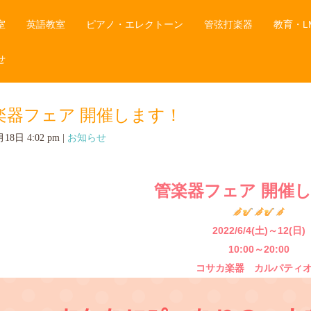
室
英語教室
ピアノ・エレクトーン
管弦打楽器
教育・L
せ
楽器フェア 開催します！
18日 4:02 pm
|
お知らせ
管楽器フェア 開催
2022/6/4(土)～12(日)
10:00～20:00
コサカ楽器 カルパティ