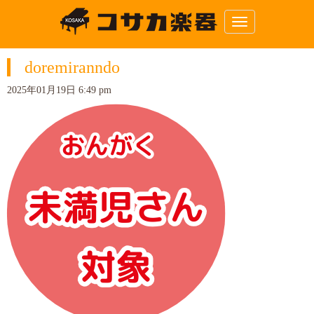
N
a
v
i
doremiranndo
g
a
t
2025年01月19日 6:49 pm
i
o
n