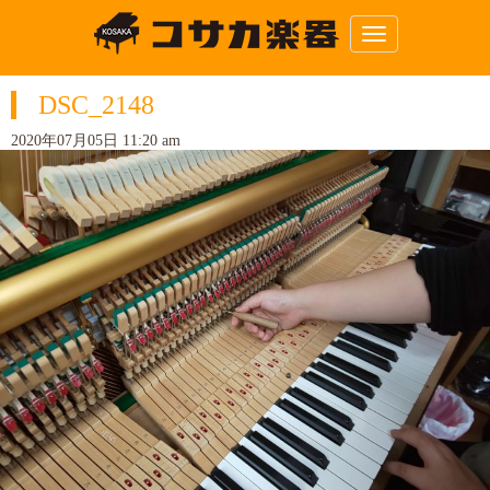
N
a
v
i
DSC_2148
g
a
t
2020年07月05日 11:20 am
i
o
n