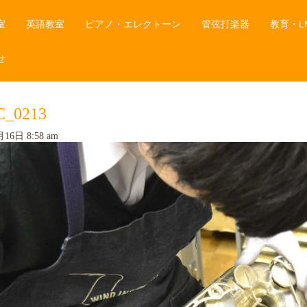
室
英語教室
ピアノ・エレクトーン
管弦打楽器
教育・L
せ
C_0213
16日 8:58 am