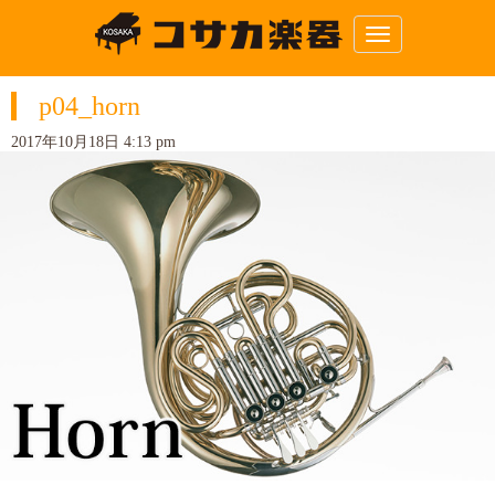
N
a
v
i
p04_horn
g
a
t
2017年10月18日 4:13 pm
i
o
n