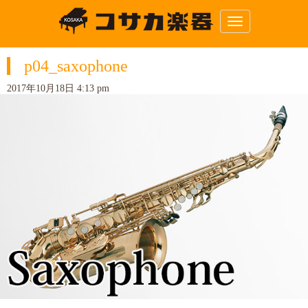
N
a
v
i
p04_saxophone
g
a
t
2017年10月18日 4:13 pm
i
o
n