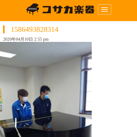
N
a
v
i
1586493828314
g
a
t
2020年04月10日 2:55 pm
i
o
n