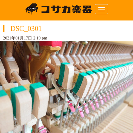
N
a
v
i
DSC_0301
g
a
t
2021年01月17日 2:19 pm
i
o
n