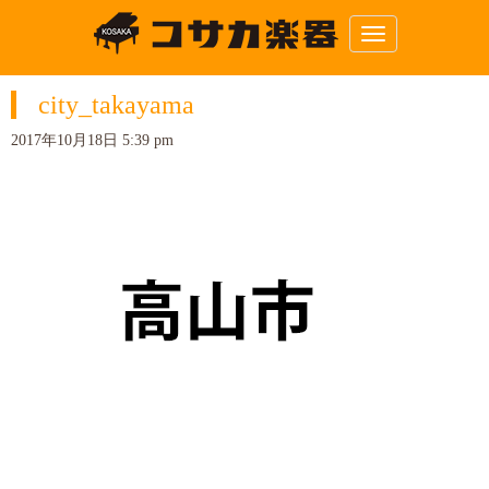
N
a
v
i
city_takayama
g
a
t
2017年10月18日 5:39 pm
i
o
n