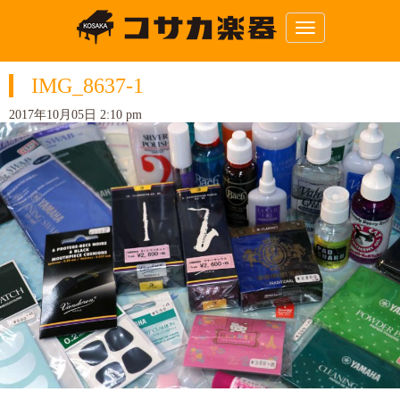
N
a
v
i
IMG_8637-1
g
a
t
2017年10月05日 2:10 pm
i
o
n