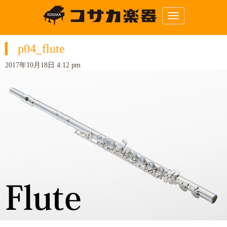
N
a
v
i
p04_flute
g
a
t
2017年10月18日 4:12 pm
i
o
n